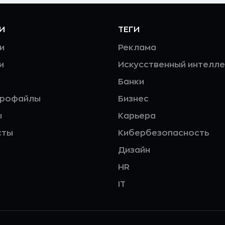
И
ТЕГИ
и
Реклама
и
Искусственный интелле
Банки
профайлы
Бизнес
ы
Карьера
сты
Кибербезопасность
Дизайн
HR
IT