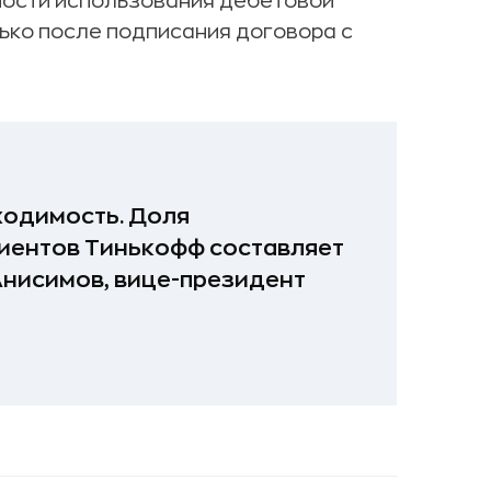
ости использования дебетовой
ько после подписания договора с
ходимость. Доля
иентов Тинькофф составляет
Анисимов, вице-президент