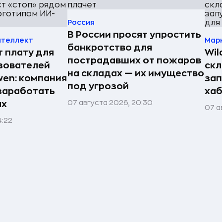
Россия
В России просят упростить
нтеллект
Мар
банкротство для
т плату для
Wil
пострадавших от пожаров
зователей
скл
на складах — их имущество
en: компания
зап
под угрозой
заработать
хаб
07 августа 2026, 20:30
ях
07 а
4:22