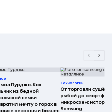
ное
Технологии
мал Пурджа. Как
От торговли сушёно
ьчик из бедной
рыбой до смартфоно
альской семьи
микросхем: история
вратил мечту о горах в
Samsung
овые рекорды и бизнес