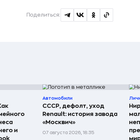
Поделиться:
Автомобили
Лич
Как
СССР, дефолт, уход
Нир
мейного
Renault: история завода
мал
неса
«Москвич»
неп
него и
пре
07 августа 2026, 18:35
bok
мир