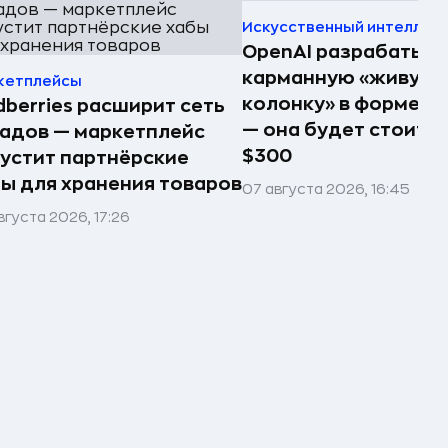
Искусственный интеллек
OpenAI разрабатыв
карманную «живую
кетплейсы
колонку» в форме п
dberries расширит сеть
— она будет стоить 
адов — маркетплейс
$300
устит партнёрские
ы для хранения товаров
07 августа 2026, 16:45
вгуста 2026, 17:26