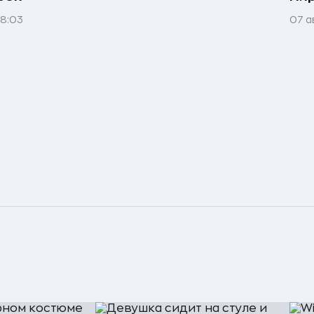
08:03
07 а