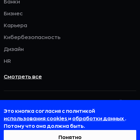
Банки
Бизнес
Карьера
Кибербезопасность
Дизайн
HR
Смотреть все
115432, г. Москва, вн. тер. г. муниципальный
округ Даниловский, пр-кт Андропова, д. 18, к. 3
Это кнопка согласия с политикой
использования cookies
и
обработки данных
.
team@rb.ru
Потому что она должна быть.
Понятно