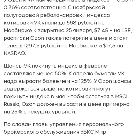
У Ozon и VK наименьший вес в индексе — 0,38 и
0,36% соответственно. С ноябрьской
полугодовой ребалансировки индекса
котировки VK упали до 568 рублей на
Мосбирже к закрытию 25 января, $7,49 – на LSE,
расписки Ozon также потеряли в цене и стоят
теперь 1297,5 рублей на Мосбирже и $17,5 на
NASDAQ.
Шансы VK покинуть индекс в феврале
составляют менее 50%. К апрелю бумагам VK
надо вырасти более чем на 125%. У Ozon шансы
задержаться выше, но котировки могут
покинуть индекс в мае. Чтобы остаться в MSCI
Russia, Ozon должен вырасти в цене примерно
на 25% с текущих уровней.
По словам главы управления персонального
брокерского обслуживания «БКС Мир