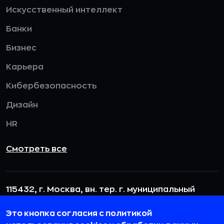
Искусственный интеллект
Банки
Бизнес
Карьера
Кибербезопасность
Дизайн
HR
Смотреть все
115432, г. Москва, вн. тер. г. муниципальный
округ Даниловский, пр-кт Андропова, д. 18, к. 3
Это кнопка согласия с политикой
team@rb.ru