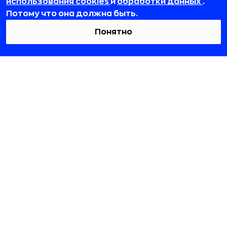
использования cookies
и
обработки данных
.
Потому что она должна быть.
Понятно
© 2012-2026 ООО «РБточкаРУ». ИНН 7729703526, КПП 772501001,
ОГРН 1127746119841
ООО «РБточкаРУ» является оператором по обработке
персональных данных, информация об обработке
персональных данных и сведения о реализуемых требованиях
к защите персональных данных отражены в
Политике в
отношении обработки персональных данных.
ООО «РБточкаРУ» использует файлы cookie с целью
персонализации сервисов и повышения удобства пользования