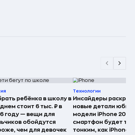
сия
Технологии
рать ребёнка в школу в
Инсайдеры раскрыл
днем стоит 6 тыс. ₽ в
новые детали юбил
6 году — вещи для
модели iPhone 20 —
ьчиков обойдутся
смартфон будет так
оже, чем для девочек
тонким, как iPhone A