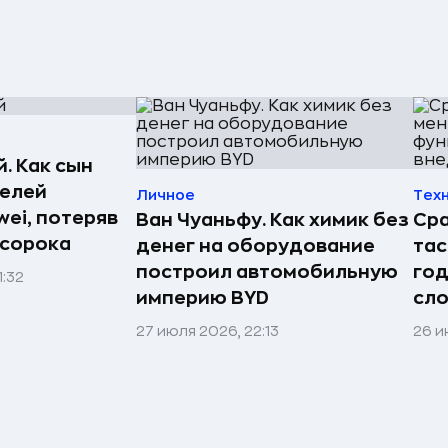
. Как сын
телей
Личное
Тех
ei, потеряв
Ван Чуаньфу. Как химик без
Сра
 сорока
денег на оборудование
тас
построил автомобильную
год
1:32
империю BYD
сл
27 июля 2026, 22:13
26 и