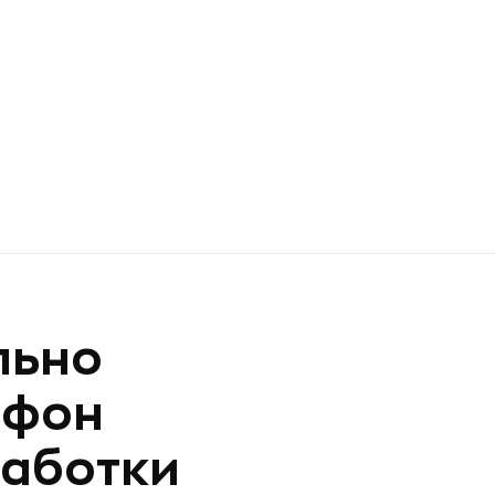
льно
тфон
работки