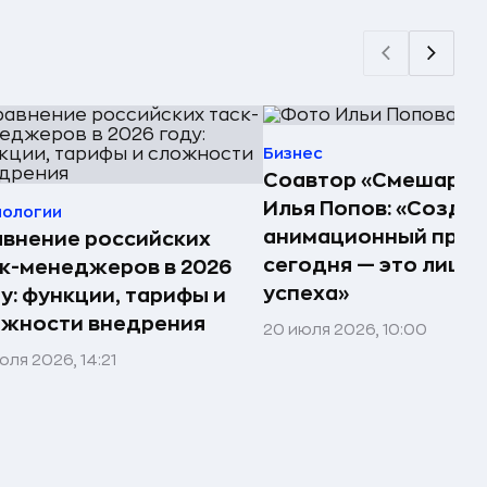
Бизнес
Соавтор «Смешарик
Илья Попов: «Созда
нологии
анимационный прое
внение российских
сегодня — это лишь
к-менеджеров в 2026
успеха»
у: функции, тарифы и
ожности внедрения
20 июля 2026, 10:00
юля 2026, 14:21