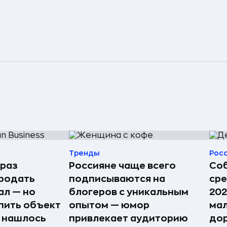
Тренды
Рос
 раз
Россияне чаще всего
Соб
родать
подписываются на
сре
ал — но
блогеров с уникальным
202
пить объект
опытом — юмор
мал
е нашлось
привлекает аудиторию
дор