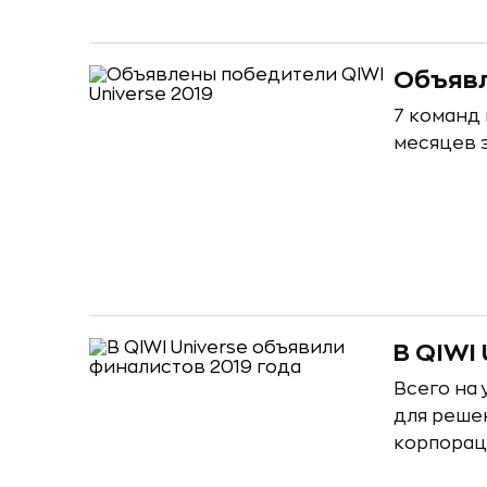
Объявл
7 команд 
месяцев з
В QIWI
Всего на 
для реше
корпорац