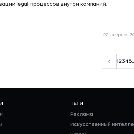
зации legal-процессов внутри компаний.
22 февраля 20
1
2
3
4
5
.
И
ТЕГИ
и
Реклама
и
Искусственный интелле