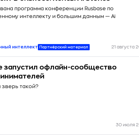
вана программа конференции Rusbase по
енному интеллекту и большим данным — Ai
нный интеллект
21 августа 2
Партнёрский материал
e запустил офлайн-сообщество
инимателей
а зверь такой?
30 июля 20