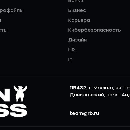
Банки
профайлы
Бизнес
ы
Карьера
сты
Кибербезопасность
Дизайн
HR
IT
115432, г. Москва, вн. т
Даниловский, пр-кт Андр
team@rb.ru