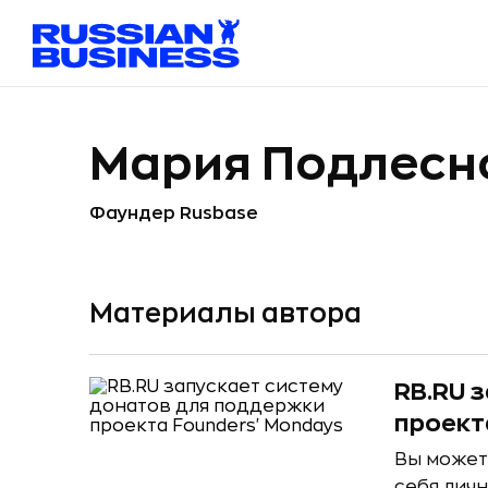
Мария Подлесн
Фаундер Rusbase
Материалы автора
RB.RU 
проект
Вы может
себя лич