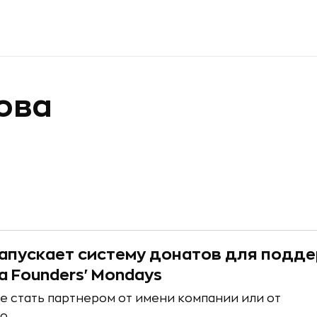
ова
запускает систему донатов для подд
а Founders' Mondays
е стать партнером от имени компании или от
но