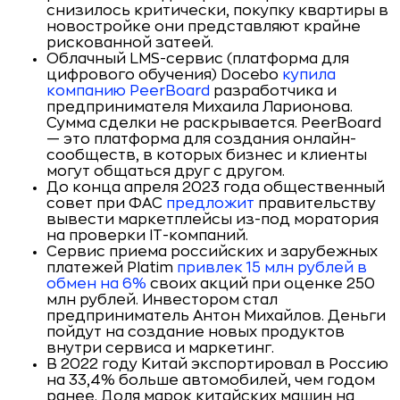
снизилось критически, покупку квартиры в
новостройке они представляют крайне
рискованной затеей.
Облачный LMS-сервис (платформа для
цифрового обучения) Docebo
купила
компанию PeerBoard
разработчика и
предпринимателя Михаила Ларионова.
Сумма сделки не раскрывается. PeerBoard
— это платформа для создания онлайн-
сообществ, в которых бизнес и клиенты
могут общаться друг с другом.
До конца апреля 2023 года общественный
совет при ФАС
предложит
правительству
вывести маркетплейсы из-под моратория
на проверки IT-компаний.
Сервис приема российских и зарубежных
платежей Platim
привлек 15 млн рублей в
обмен на 6%
своих акций при оценке 250
млн рублей. Инвестором стал
предприниматель Антон Михайлов. Деньги
пойдут на создание новых продуктов
внутри сервиса и маркетинг.
В 2022 году Китай экспортировал в Россию
на 33,4% больше автомобилей, чем годом
ранее. Доля марок китайских машин на