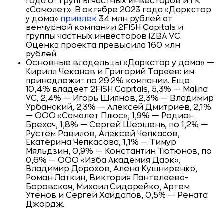
года от группы частных инвесторов и ГК
«Самолет». В октябре 2023 года «Даркстор
у дома»
привлек
34 млн рублей от
венчурной компании 2FISH Capitals и
группы частных инвесторов iZBA VC.
Оценка проекта превысила 160 млн
рублей.
Основные владельцы «Даркстор у дома» —
Кирилл Чеканов и Григорий Тареев: им
принадлежит по 29,2% компании. Еще
10,4% владеет 2FISH Capitals, 5,3% — Malina
VC, 2,4% — Игорь Шиянов, 2,3% — Владимир
Урбанский, 2,3% — Алексей Дмитриев, 2,1%
— ООО «Самолет Плюс», 1,9% — Родион
Брехач, 1,8% — Сергей Шершень, по 1,2% —
Рустем Равилов, Алексей Чепкасов,
Екатерина Чепкасова, 1,1% — Тимур
Мяльдзин, 0,9% — Константин Тютюнов, по
0,6% — ООО «Изба Академия Дарк»,
Владимир Дорохов, Алена Кушниренко,
Роман Латкин, Виктория Пантелеева-
Боровская, Михаил Сидорейко, Артем
Утенов и Сергей Хайдапов, 0,5% — Рената
Джордж.