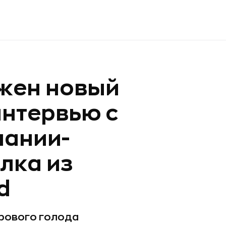
ужен новый
интервью с
пании-
лка из
d
ирового голода