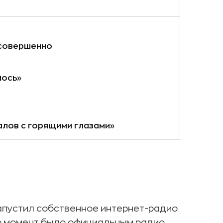
есовершенно
лось»
лов с горящими глазами»
 запустил собственное интернет-радио
то момент было официальным радио