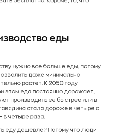
ть бесплатно. Короче, то, что
изводство еды
ству нужно все больше еды, потому
позволить даже минимально
тельно растет. К 2050 году
ри этом еда постоянно дорожает,
ют производить ее быстрее или в
говядина стала дороже в четыре с
— в четыре раза.
ть еду дешевле? Потому что люди