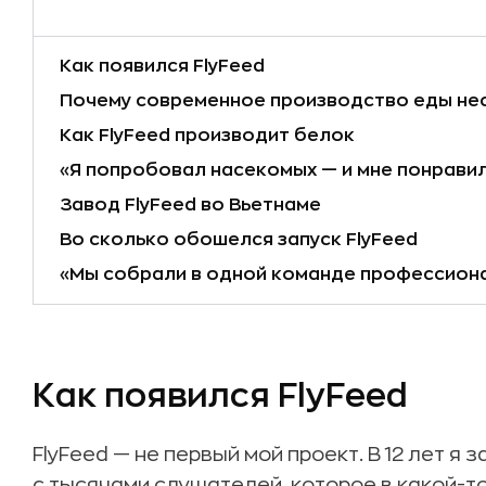
Как появился FlyFeed
Почему современное производство еды н
Как FlyFeed производит белок
«Я попробовал насекомых — и мне понрави
Завод FlyFeed во Вьетнаме
Во сколько обошелся запуск FlyFeed
«Мы собрали в одной команде профессиона
Как появился FlyFeed
FlyFeed — не первый мой проект. В 12 лет я
с тысячами слушателей, которое в какой-