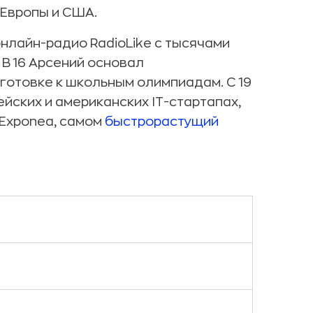
 Европы и США.
 онлайн-радио RadioLike с тысячами
 В 16 Арсений основал
готовке к школьным олимпиадам. С 19
йских и американских IT-стартапах,
 Exponea, самом
быстрорастущий