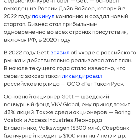
Сервис-конкурент Uber — Gett — основал
выходец из России Дэйв Вайсер, который в
2022 году
покинул
компанию и создал новый
стартап. Бизнес стал прибыльным
одновременно во всех странах присутствия,
включая РФ, в 2020 году.
В 2022 году Gett
заявил
об уходе с российского
рынка и действительно реализовал этот план.
В начале текущего года стало известно, что
сервис заказа такси
ликвидировал
российское юрлицо — ООО «ГетТакси Рус».
Основной акционер Gett — шведский
венчурный фонд VNV Global, ему принадлежит
43% акций. Также среди акционеров — Baring
Vostok и Access Industries Леонарда
Блаватника, Volkswagen ($300 млн), Сбербанк
(венчурный кредит в $100 млн на 7 лет) и др.