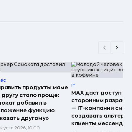
нес
IT
равить продукты маме
MAX даст доступ к A
 другу стало проще:
сторонним разрабо
окат добавил в
— IT-компании смог
иложение функцию
создавать альтерн
казать другому»
клиенты мессендже
вгуста 2026, 10:00