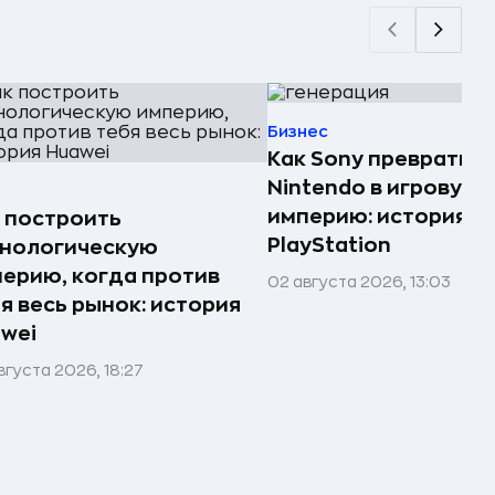
Бизнес
Как Sony превратила
Nintendo в игровую
империю: история
 построить
PlayStation
хнологическую
ерию, когда против
02 августа 2026, 13:03
я весь рынок: история
wei
вгуста 2026, 18:27