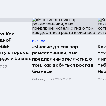
а. Как
едной
Бизнес
IT
емьи
«Многие до сих пор
Как
ту о горах в
ремесленники, а не
те
рды и бизнес
предприниматели»: гид о
имп
том, как добиться роста в
теб
7:33
бизнесе
Hua
04 августа 2026, 11:48
03 а