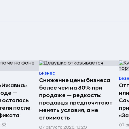
Бизнес
Биз
Снижение цены бизнеса
«Ижавиа»
Отп
более чем на 30% при
ходе —
или
продаже — редкость:
 осталась
Сам
продавцы предпочитают
теля после
пр
менять условия, а не
фиката
«За
стоимость
3:33
07 а
07 августа 2026, 13:20