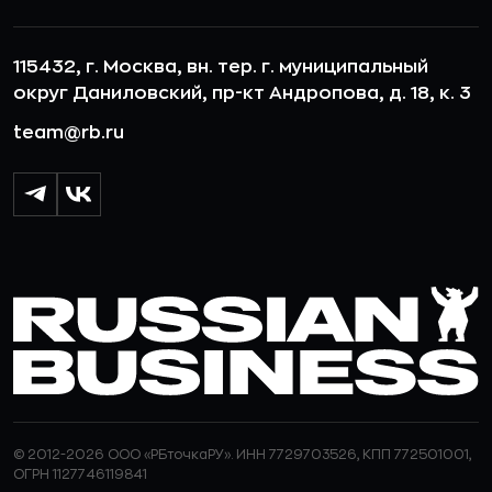
115432, г. Москва, вн. тер. г. муниципальный
округ Даниловский, пр-кт Андропова, д. 18, к. 3
team@rb.ru
© 2012-2026 ООО «РБточкаРУ». ИНН 7729703526, КПП 772501001,
ОГРН 1127746119841