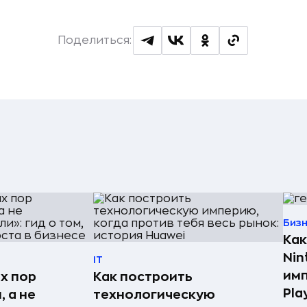
Поделиться:
Биз
Как
Nin
IT
имп
х пор
Как построить
Pla
 а не
технологическую