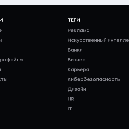
И
ТЕГИ
и
Реклама
и
Искусственный интелле
Банки
профайлы
Бизнес
ы
Карьера
сты
Кибербезопасность
Дизайн
HR
IT