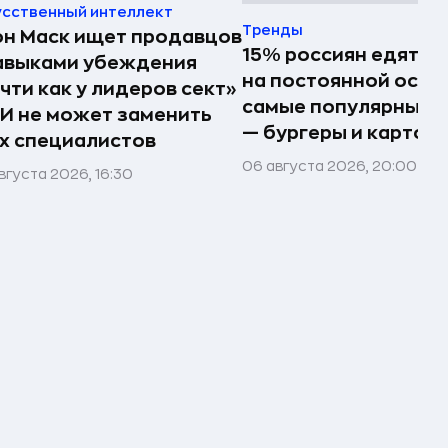
усственный интеллект
Тренды
н Маск ищет продавцов
15% россиян едят ф
авыками убеждения
на постоянной осно
чти как у лидеров сект»
самые популярные 
И не может заменить
— бургеры и картош
х специалистов
06 августа 2026, 20:00
вгуста 2026, 16:30