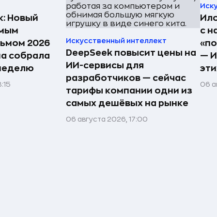
Иск
к: Новый
Ило
амым
с н
Искусственный интеллект
ьмом 2026
«по
DeepSeek повысит цены на
на собрала
— И
ИИ-сервисы для
 неделю
эти
разработчиков — сейчас
:15
06 а
тарифы компании одни из
самых дешёвых на рынке
06 августа 2026, 17:00