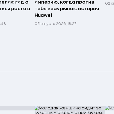
ели»: гид о
империю, когда против
02 а
ться роста в
тебя весь рынок: история
Huawei
1:48
03 августа 2026, 18:27