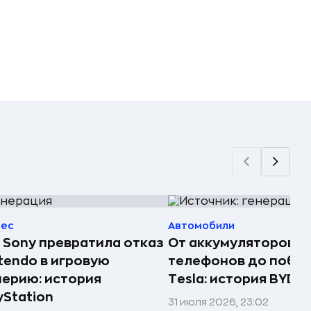
нес
Автомобили
 Sony превратила отказ
От аккумуляторов д
tendo в игровую
телефонов до побе
ерию: история
Tesla: история BYD
yStation
31 июля 2026, 23:02