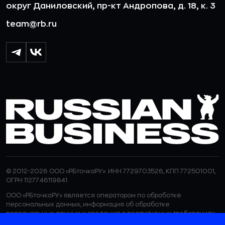
округ Даниловский, пр-кт Андропова, д. 18, к. 3
team@rb.ru
© 2012-2026 ООО «РБточкаРУ». ИНН 7729703526, КПП 772501001,
ОГРН 1127746119841
ООО «РБточкаРУ» является оператором по обработке
персональных данных, информация об обработке
персональных данных и сведения о реализуемых требованиях
к защите персональных данных отражены в
Политике в