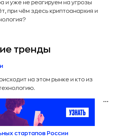
 и уже не реагируем на угрозы
ёт, при чём здесь криптоанархия и
хнология?
чие тренды
ии
оисходит на этом рынке и кто из
 технологию.
ьных стартапов России