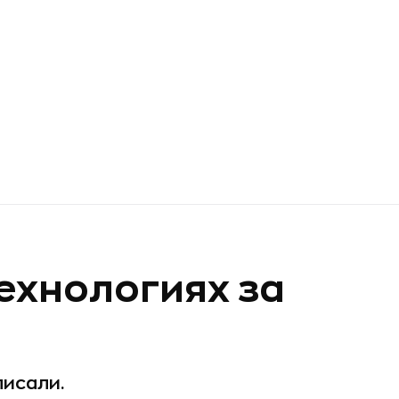
технологиях за
писали.