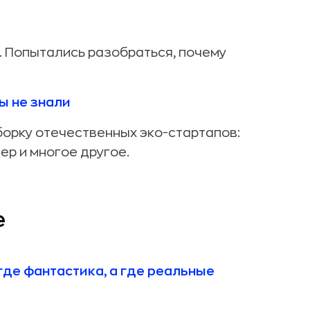
 Попытались разобраться, почему
ы не знали
борку отечественных эко-стартапов:
р и многое другое.
е
где фантастика, а где реальные