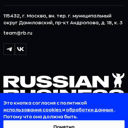
115432, г. Москва, вн. тер. г. муниципальный
округ Даниловский, пр-кт Андропова, д. 18, к. 3
team@rb.ru
Это кнопка согласия с политикой
использования cookies
и
обработки данных
.
Потому что она должна быть.
© 2012-2026 ООО «РБточкаРУ». ИНН 7729703526, КПП 772501001,
ОГРН 1127746119841
Понятно