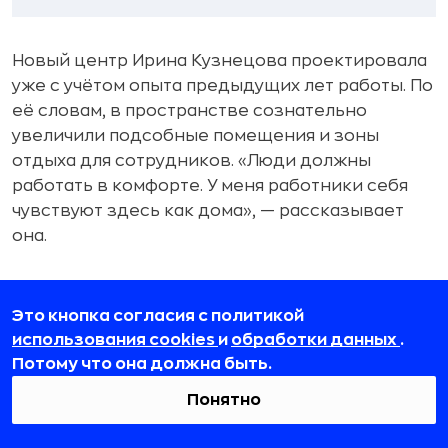
Новый центр Ирина Кузнецова проектировала
уже с учётом опыта предыдущих лет работы. По
её словам, в пространстве сознательно
увеличили подсобные помещения и зоны
отдыха для сотрудников. «Люди должны
работать в комфорте. У меня работники себя
чувствуют здесь как дома», — рассказывает
она.
Собственная коллагеновая вода и
Это кнопка согласия с политикой
новые продукты клиники
использования cookies
и
обработки данных
.
Для Ирины Кузнецовой развитие «Белой
Потому что она должна быть.
аллеи» связано с постоянным поиском новых
Понятно
направлений и услуг. По её словам, в
небольшом городе успешные идеи быстро