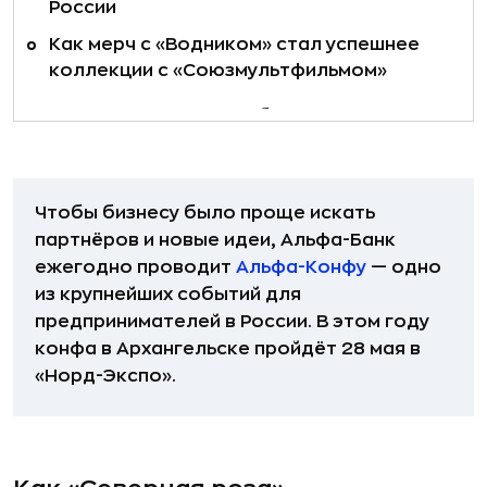
России
Как мерч с «Водником» стал успешнее
коллекции с «Союзмультфильмом»
Как «Белая аллея» зарабатывает в
премиум-сегменте
Зачем открывать новую клинику в
период нестабильности
Чтобы бизнесу было проще искать
партнёров и новые идеи, Альфа-Банк
Собственная коллагеновая вода и
новые продукты клиники
ежегодно проводит
Альфа-Конфу
— одно
из крупнейших событий для
Как «Дорожные машины» построили
предпринимателей в России. В этом году
бизнес на ремонте тяжёлой техники
конфа в Архангельске пройдёт 28 мая в
Новые поставщики для сервисного
«Норд-Экспо».
бизнеса
Плановое обслуживание техники
вместо ремонта после поломки