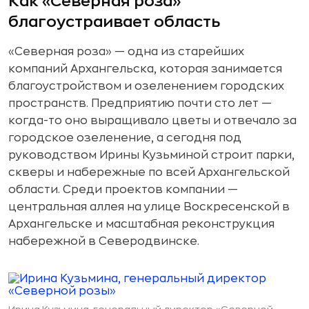
Как «Северная роза»
Как «Планета танцев» стала крупной
благоустраивает область
танцевальной школой
«Северная роза» — одна из старейших
Миллионы рублей на соревнования и
фестивали
компаний Архангельска, которая занимается
благоустройством и озеленением городских
300 человек в утренних группах для
пространств. Предприятию почти сто лет —
пенсионеров
когда-то оно выращивало цветы и отвечало за
Как малый бизнес встроен в экономику
городское озеленение, а сегодня под
региона
руководством Ирины Кузьминой строит парки,
скверы и набережные по всей Архангельской
области. Среди проектов компании —
центральная аллея на улице Воскресенской в
Архангельске и масштабная реконструкция
набережной в Северодвинске.