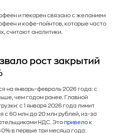
офеен и пекарен связано с желанием
офеен и кофе-пойнтов, которые часто
х, считают аналитики.
звало рост закрытий
%
я на январь–февраль 2026 года: с
ьше, чем годом ранее. Главной
рузки: с 1 января 2026 года лимит
с 60 млн до 20 млн рублей, из-за
лательщиками НДС. Это
привело
к
40% в первые три месяца года.