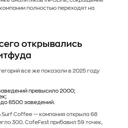
енке аналитиков INFOLine, сокращение
 компании полностью переходят на
сего открывались
ритфуда
атегорий все же показали в 2025 году
 заведений превысило 2000;
ек;
 до 6500 заведений.
Surf Coffee — компания открыла 68
гло 300. CofeFest прибавил 59 точек,