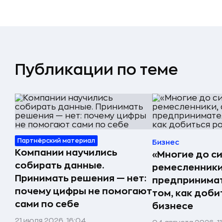
Публикации по теме
Партнёрский материал
Бизнес
Компании научились
«Многие до си
собирать данные.
ремесленники,
Принимать решения — нет:
предпринимат
почему цифры не помогают
том, как доби
сами по себе
бизнесе
21 июля 2026, 16:04