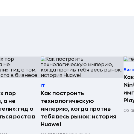
Биз
Как
Nin
IT
имп
х пор
Как построить
Pla
 а не
технологическую
ели»: гид о
империю, когда против
02 а
ться роста в
тебя весь рынок: история
Huawei