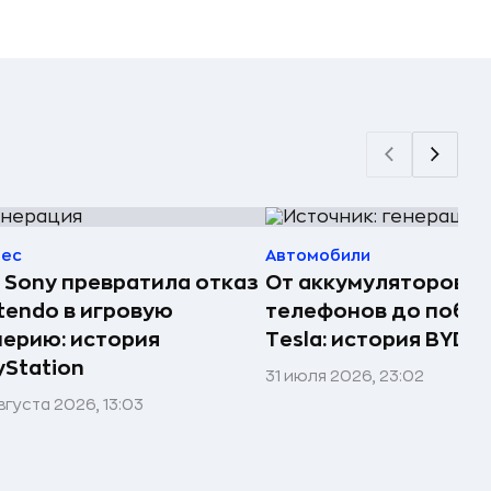
нес
Автомобили
 Sony превратила отказ
От аккумуляторов д
tendo в игровую
телефонов до побе
ерию: история
Tesla: история BYD
yStation
31 июля 2026, 23:02
вгуста 2026, 13:03