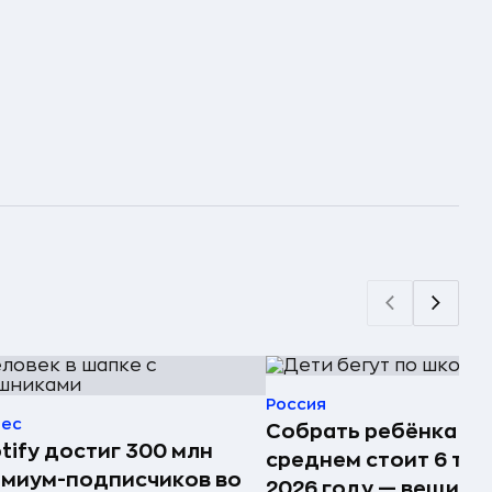
Россия
нес
Собрать ребёнка в 
tify достиг 300 млн
среднем стоит 6 тыс.
миум-подписчиков во
2026 году — вещи д