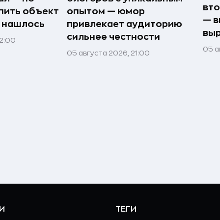
вто
пить объект
опытом — юмор
— в
е нашлось
привлекает аудиторию
выр
сильнее честности
22:00
05 а
05 августа 2026, 21:00
И
ТЕГИ