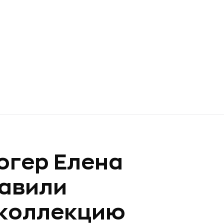
логер Елена
авили
коллекцию