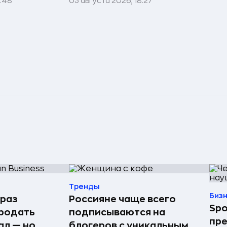
1:48
03 августа 2026, 18:27
Тренды
Биз
 раз
Россияне чаще всего
Spo
родать
подписываются на
пре
ал — но
блогеров с уникальным