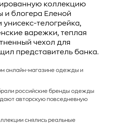
тированную коллекцию
 и блогера Еленой
 унисекс-телогрейка,
нские варежки, теплая
отненный чехол для
бщил представитель банка.
ом онлайн-магазине одежды и
брали российские бренды одежды
оздают авторскую повседневную
оллекции снялись реальные