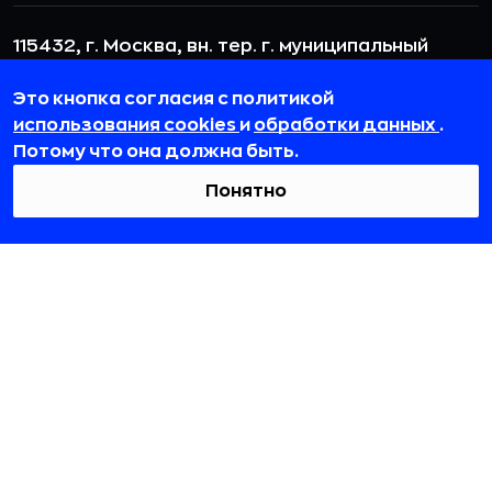
115432, г. Москва, вн. тер. г. муниципальный
округ Даниловский, пр-кт Андропова, д. 18, к. 3
Это кнопка согласия с политикой
team@rb.ru
использования cookies
и
обработки данных
.
Потому что она должна быть.
Понятно
© 2012-2026 ООО «РБточкаРУ». ИНН 7729703526, КПП 772501001,
ОГРН 1127746119841
ООО «РБточкаРУ» является оператором по обработке