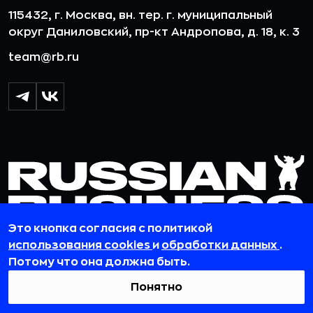
115432, г. Москва, вн. тер. г. муниципальный
округ Даниловский, пр-кт Андропова, д. 18, к. 3
team@rb.ru
Это кнопка согласия с политикой
использования cookies
и
обработки данных
.
Потому что она должна быть.
© 2012-2026 ООО «РБточкаРУ». ИНН 7729703526, КПП 772501001,
ОГРН 1127746119841
Понятно
ООО «РБточкаРУ» является оператором по обработке
персональных данных, информация об обработке