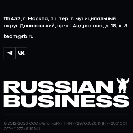
115432, г. Москва, вн. тер. г. муниципальный
округ Даниловский, пр-кт Андропова, д. 18, к. 3
team@rb.ru
© 2012-2026 ООО «РБточкаРУ». ИНН 7729703526, КПП 772501001,
ОГРН 1127746119841