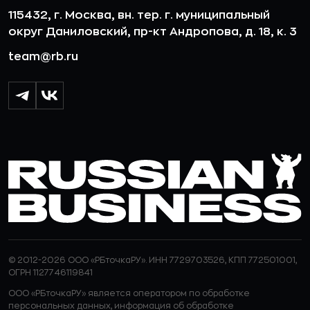
115432, г. Москва, вн. тер. г. муниципальный
округ Даниловский, пр-кт Андропова, д. 18, к. 3
team@rb.ru
© 2012-2026 ООО «РБточкаРУ». ИНН 7729703526, КПП 772501001,
ОГРН 1127746119841
ООО «РБточкаРУ» является оператором по обработке
персональных данных, информация об обработке