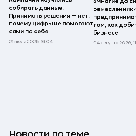
Компании научились
«Многие до си
собирать данные.
ремесленники,
Принимать решения — нет:
предпринимат
почему цифры не помогают
том, как доби
сами по себе
бизнесе
21 июля 2026, 16:04
04 августа 2026, 1
Новости по теме