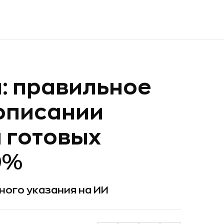
: правильное
описании
я готовых
0%
ного указания на ИИ