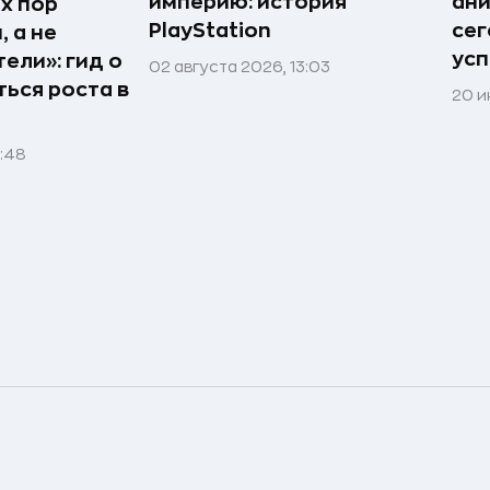
империю: история
ан
х пор
PlayStation
сег
 а не
усп
ели»: гид о
02 августа 2026, 13:03
ться роста в
20 и
1:48