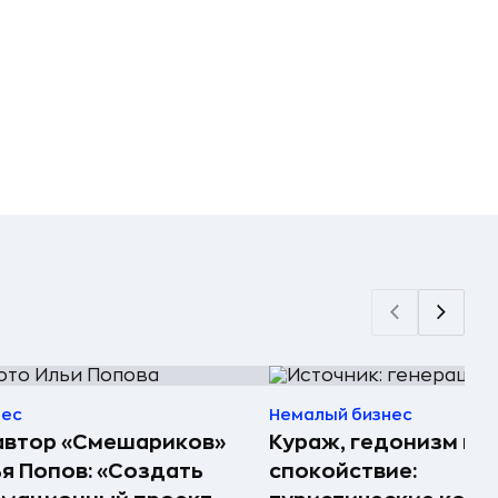
нес
Немалый бизнес
автор «Смешариков»
Кураж, гедонизм и
я Попов: «Создать
спокойствие: