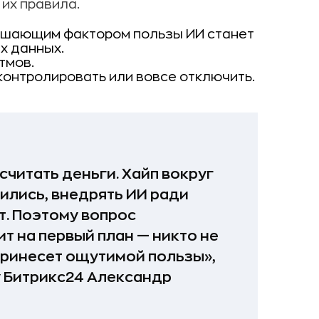
их правила.
решающим фактором пользы ИИ станет
х данных.
тмов.
контролировать или вовсе отключить.
считать деньги. Хайп вокруг
ились, внедрять ИИ ради
т. Поэтому вопрос
 на первый план — никто не
 принесет ощутимой пользы»,
у Битрикс24 Александр