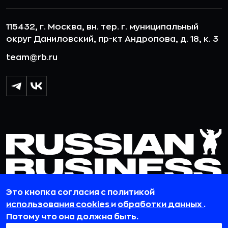
115432, г. Москва, вн. тер. г. муниципальный
округ Даниловский, пр-кт Андропова, д. 18, к. 3
team@rb.ru
Это кнопка согласия с политикой
использования cookies
и
обработки данных
.
© 2012-2026 ООО «РБточкаРУ». ИНН 7729703526, КПП 772501001,
Потому что она должна быть.
ОГРН 1127746119841