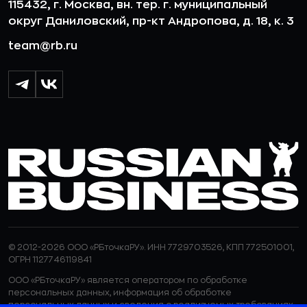
115432, г. Москва, вн. тер. г. муниципальный
округ Даниловский, пр-кт Андропова, д. 18, к. 3
team@rb.ru
© 2012-2026 ООО «РБточкаРУ». ИНН 7729703526, КПП 772501001,
ОГРН 1127746119841
ООО «РБточкаРУ» является оператором по обработке
персональных данных, информация об обработке
персональных данных и сведения о реализуемых требованиях