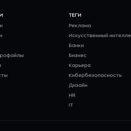
И
ТЕГИ
и
Реклама
и
Искусственный интелле
Банки
профайлы
Бизнес
ы
Карьера
сты
Кибербезопасность
Дизайн
HR
IT