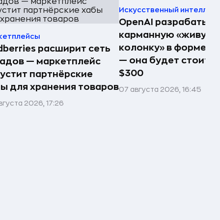
Искусственный интеллек
OpenAI разрабатыв
карманную «живую
кетплейсы
колонку» в форме п
dberries расширит сеть
— она будет стоить 
адов — маркетплейс
$300
устит партнёрские
ы для хранения товаров
07 августа 2026, 16:45
вгуста 2026, 17:26