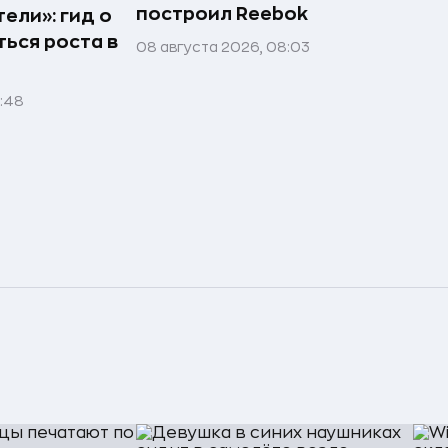
построил Reebok
ели»: гид о
ться роста в
08 августа 2026, 08:03
1:48