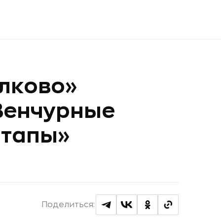
лково»
Венчурные
ртапы»
Поделиться: