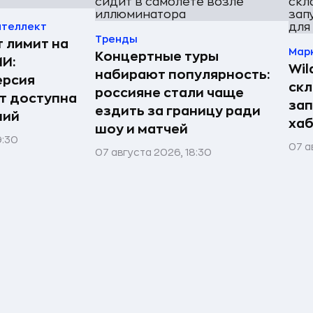
нтеллект
Тренды
т лимит на
Мар
Концертные туры
ИИ:
Wil
набирают популярность:
ерсия
скл
россияне стали чаще
т доступна
зап
ездить за границу ради
ний
хаб
шоу и матчей
9:30
07 а
07 августа 2026, 18:30