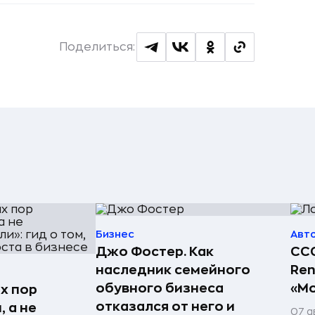
Поделиться:
Бизнес
Авт
Джо Фостер. Как
ССС
наследник семейного
Ren
обувного бизнеса
«Мо
х пор
отказался от него и
 а не
07 а