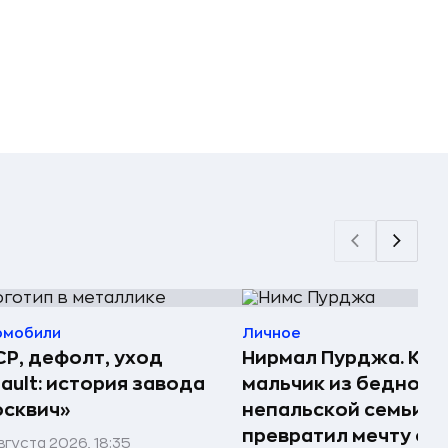
омобили
Личное
Р, дефолт, уход
Нирмал Пурджа. Как
ault: история завода
мальчик из бедной
сквич»
непальской семьи
превратил мечту о г
вгуста 2026, 18:35