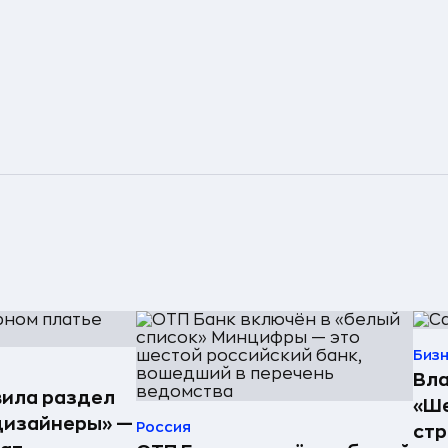
Биз
Вла
ила раздел
«Ше
дизайнеры» —
Россия
стр