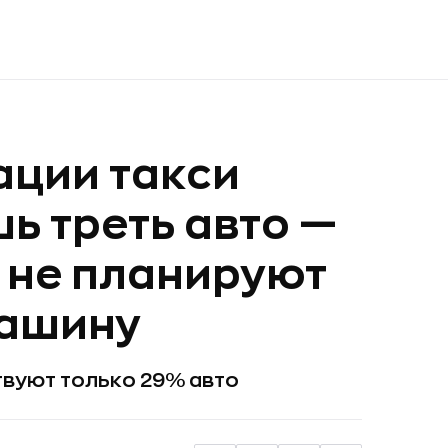
ации такси
ь треть авто —
 не планируют
машину
твуют только 29% авто