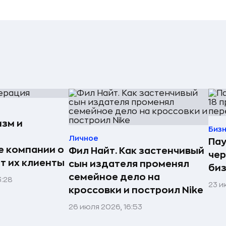
изм и
Биз
Личное
Пау
е компании о
Фил Найт. Как застенчивый
чер
ят их клиенты
сын издателя променял
биз
семейное дело на
3:28
23 и
кроссовки и построил Nike
26 июля 2026, 16:53