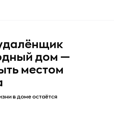
удалёнщик
одный дом —
ыть местом
а
зни в доме остаётся