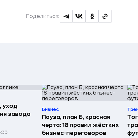
Поделиться:
, уход
Бизнес
Тре
рия завода
Пауза, план Б, красная
Топ
черта: 18 правил жёстких
тра
8:35
бизнес-переговоров
фу