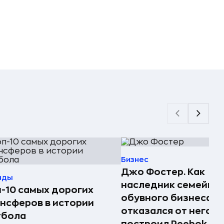
Бизнес
Джо Фостер. Как
нды
наследник семейно
-10 самых дорогих
обувного бизнеса
нсферов в истории
отказался от него и
тбола