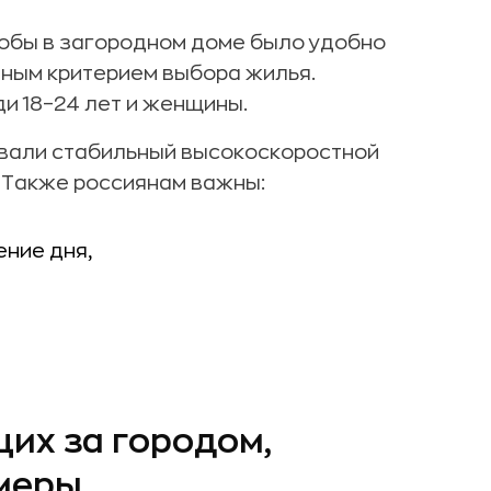
обы в загородном доме было удобно
вным критерием выбора жилья.
и 18–24 лет и женщины.
вали стабильный высокоскоростной
 Также россиянам важны:
ение дня,
их за городом,
амеры