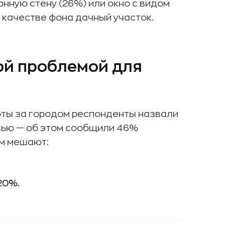
онную стену (26%) или окно с видом
в качестве фона дачный участок.
ой проблемой для
оты за городом респонденты назвали
зью — об этом сообщили 46%
ам мешают:
20%.