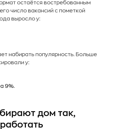
формат остаётся востребованным
сего число вакансий с пометкой
ода выросло у:
ет набирать популярность. Больше
сировали у:
а 9%.
ирают дом так,
 работать