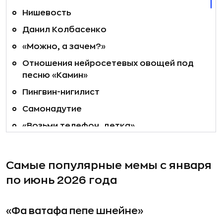
Нишевость
Данил Колбасенко
«Можно, а зачем?»
Отношения нейросетевых овощей под
песню «Камин»
Пингвин-нигилист
Самонадутие
«Возьми телефон, детка»
Обезьянка Панч
Филяй-филяй
Самые популярные мемы с января
Шопинг, модный лук
по июнь 2026 года
Мемы из абсурдных фраз и брейнрот-
контент
«Фа ватафа пепе шнейне»