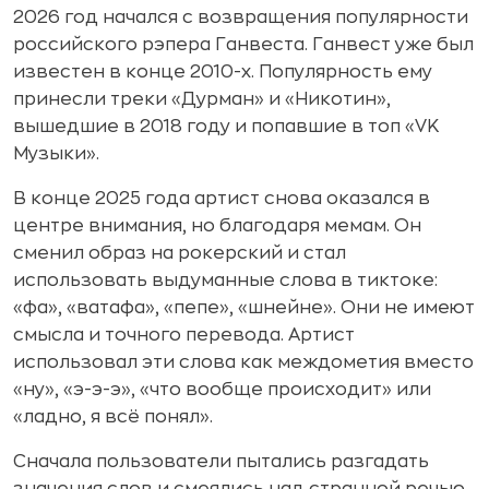
Дрысясися
2026 год начался с возвращения популярности
Воздуханы
российского рэпера Ганвеста. Ганвест уже был
известен в конце 2010-х. Популярность ему
Тортик «Санчо Панчо»
принесли треки «Дурман» и «Никотин»,
Черемша, Брдыщ, Сёмга
вышедшие в 2018 году и попавшие в топ «VK
Музыки».
Сикс-севен
Белая собака на сёрфе
В конце 2025 года артист снова оказался в
центре внимания, но благодаря мемам. Он
7 × 7 = 49
сменил образ на рокерский и стал
Инфоповоды, которые стали мемом
использовать выдуманные слова в тиктоке:
«фа», «ватафа», «пепе», «шнейне». Они не имеют
«Ыыыыффф» от Центрального Банка
смысла и точного перевода. Артист
Каневский в Южной Корее
использовал эти слова как междометия вместо
Пухососы
«ну», «э-э-э», «что вообще происходит» или
«ладно, я всё понял».
Зачем бизнесу использовать мемы
Сначала пользователи пытались разгадать
Где лучше размещать мемы
значения слов и смеялись над странной речью