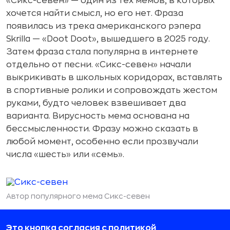
«Сикс-севен» — один из тех мемов, в которых
хочется найти смысл, но его нет. Фраза
появилась из трека американского рэпера
Skrilla — «Doot Doot», вышедшего в 2025 году.
Затем фраза стала популярна в интернете
отдельно от песни. «Сикс-севен» начали
выкрикивать в школьных коридорах, вставлять
в спортивные ролики и сопровождать жестом
руками, будто человек взвешивает два
варианта. Вирусность мема основана на
бессмысленности. Фразу можно сказать в
любой момент, особенно если прозвучали
числа «шесть» или «семь».
Автор популярного мема Сикс-севен
Белая собака на сёрфе
Это кнопка согласия с политикой