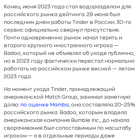
бесконечных свайпов к комьюнити, от
Конец июня 2023 года стал водоразделом для
массмаркета к сегментации и от
российского рынка дейтинга. 29 июня был
человека к AI (и обратно)
последним днём работы Tinder в России: 30-го
сервис официально свернул присутствие.
Почти одновременно рынок начал терять и
второго крупного иностранного игрока —
Badoo, который не объявлял об уходе публично,
но в 2023 году фактически перестал нормально
работать на российском рынке весной — летом
2023 года.
На момент ухода Tinder, принадлежащий
американской Match Group, занимал заметную
долю:
по оценке Mamba
, она составляла 20–25%
российского рынка. Badoo, которым владела
американская компания Bumble Inc., до начала
сворачивания был сопоставимым по масштабу
игроком — а в отдельные периоды даже