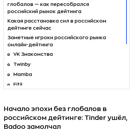
глобалов — как пересобрался
российский рынок дейтинга
Какая расстановка сил в российском
дейтинге сейчас
Заметные игроки российского рынка
онлайн-дейтинга
VK Знакомства
Twinby
Mamba
Fitil
Teamo
Pure
Начало эпохи без глобалов в
88date
российском дейтинге: Tinder ушёл,
Badoo замолчал
Тренды дейтинга в России и в мире: от