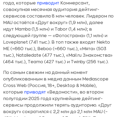
года, которые
приводит
Коммерсант,
совокупная месячная аудитория дейтинг-
сервисов составила 8 млн человек. Лидером по
MAU остаётся «Друг вокруг» (1,9 млн), далее
идут Mamba (1,5 млн) и Tabor (1,4 млн); в
следующей группе — «Фотострана» (1,1 млн) и
Loveplanet (741 тыс.). В топ также входят Nekto
ME (≈660 тыс.), Beboo (≈660 тыс.), «Мята» (503
тыс.), Nataliedate (477 тыс.), «Mail.ru Знакомства»
(464 тыс.), Teamo (427 тыс.) и Twinby (256 тыс.).
По самым свежим на данный момент
опубликованным в медиа данным Mediascope
Cross Web (Россия, 18+, Desktop & Mobile),
которые
приводят
«Ведомости», во втором
полугодии 2025 года крупнейшие дейтинг-
сервисы продолжили терять аудиторию. «Друг
вокруг» сократился с 2,2 млн до 2,1 млн MAU (–