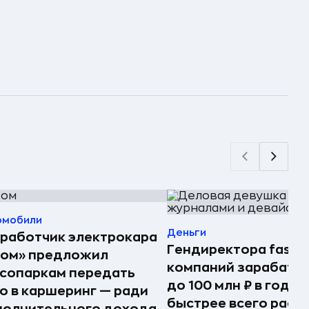
омобили
Деньги
работчик электрокара
Гендиректора fashi
том» предложил
компаний зарабаты
сопаркам передать
до 100 млн ₽ в год —
о в каршеринг — ради
быстрее всего раст
полнительного дохода