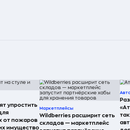
Авт
Раз
ят упростить
«А
Маркетплейсы
для
так
Wildberries расширит сеть
 от пожаров
авт
складов — маркетплейс
 их имущество
до