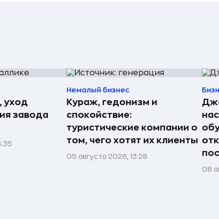
Немалый бизнес
Биз
, уход
Кураж, гедонизм и
Джо
рия завода
спокойствие:
нас
туристические компании о
обу
том, чего хотят их клиенты
отк
8:35
пос
05 августа 2026, 13:28
08 а