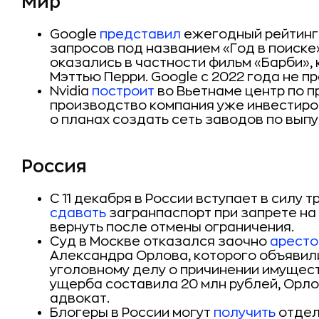
Мир
Google
представил
ежегодный рейтинг
запросов под названием «Год в поиске»
оказались в частности фильм «Барби»,
Мэттью Перри. Google с 2022 года не п
Nvidia
построит
во Вьетнаме центр по п
производство компания уже инвестиров
о планах создать сеть заводов по выпу
Россия
C 11 декабря в России вступает в силу 
сдавать
загранпаспорт при запрете на
вернуть после отмены ограничения.
Суд в Москве отказался заочно
аресто
Александра Орлова, которого объявил
уголовному делу о причинении имущес
ущерба составила 20 млн рублей, Орло
адвокат.
Блогеры в России могут
получить
отдел