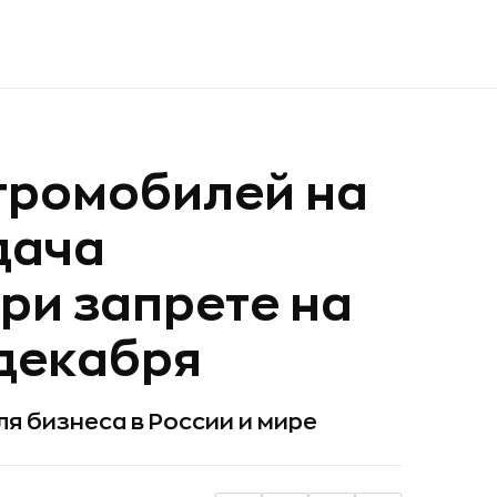
тромобилей на
дача
ри запрете на
 декабря
я бизнеса в России и мире