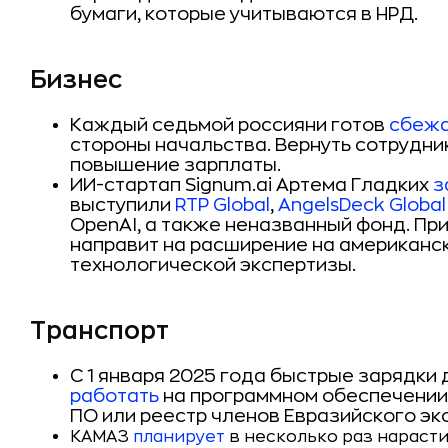
бумаги, которые учитываются в НРД.
Бизнес
Каждый седьмой россияни готов
сбеж
стороны начальства. Вернуть сотрудни
повышение зарплаты.
ИИ-стартап Signum.ai Артема Гладких
з
выступили
RTP Global
,
AngelsDeck Global
OpenAI
, а также неназванный фонд.
При
направит на расширение на американс
технологической экспертизы.
Транспорт
С 1 января 2025 года быстрые зарядки
работать
на программном обеспечении,
ПО или реестр членов Евразийского эк
КАМАЗ
планирует
в несколько раз нарастит