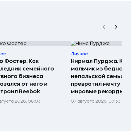
нес
Личное
 Фостер. Как
Нирмал Пурджа. Как
ледник семейного
мальчик из бедной
вного бизнеса
непальской семьи
азался от него и
превратил мечту о г
троил Reebok
мировые рекорды и 
вгуста 2026, 08:03
07 августа 2026, 07:33