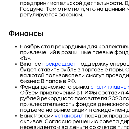
предпринимательской деятельности. Д
Госдуме. Там отметили, что на данный
регулируется законом.
Финансы
Ноябрь стал рекордным для коллективн
привлечений в розничные паевые фонды
«Ъ».
Binance
прекращает
поддержку операци
будет ставить рубль в торговые пары.
валютой пользователи смогут проводи
бизнес
Binance
в РФ.
Фонды денежного рынка
стали главны
Объем привлечений в ПИФы составил 42
рублей рекордного показателя 2020 го
привлекательность фондов денежного 
подъема на рынке акций и ожиданием 
Банк России
установил
порядок продаж
активов. Согласно решению совета дир
нерезидентам за деньги со счетов тип