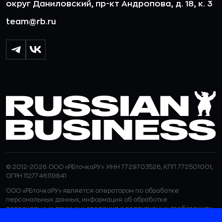
округ Даниловский, пр-кт Андропова, д. 18, к. 3
team@rb.ru
© 2012-2026 ООО «РБточкаРУ». ИНН 7729703526, КПП 772501001,
ОГРН 1127746119841
ООО «РБточкаРУ» является оператором по обработке
персональных данных, информация об обработке
персональных данных и сведения о реализуемых требованиях
к защите персональных данных отражены в
Политике в