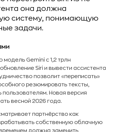
тента она должна
ную систему, понимающую
ые задачи.
ами
модель Gemini с 1,2 трлн
обновление Siri и вывести ассистента
трудничество позволит «переписать»
способного резюмировать тексты,
ь пользователям. Новая версия
ть весной 2026 года.
сматривает партнёрство как
зрабатывать собственную облачную
о временем должна заменить