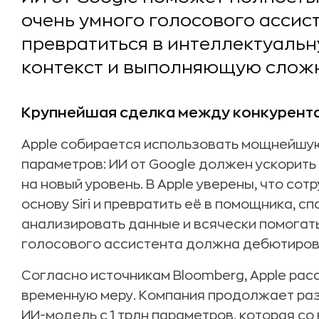
очень умного голосового ассис
превратиться в интеллектуаль
контекст и выполняющую сложн
Крупнейшая сделка между конкурент
Apple собирается использовать мощнейшую 
параметров: ИИ от Google должен ускорить 
на новый уровень. В Apple уверены, что со
основу Siri и превратить её в помощника, 
анализировать данные и всячески помогат
голосового ассистента должна дебютирова
Согласно источникам Bloomberg, Apple рас
временную меру. Компания продолжает ра
ИИ-модель с 1 трлн параметров, которая с