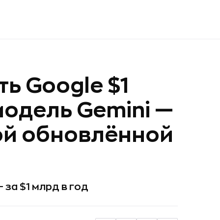
ть Google $1
модель Gemini —
ой обновлённой
— за $1 млрд в год