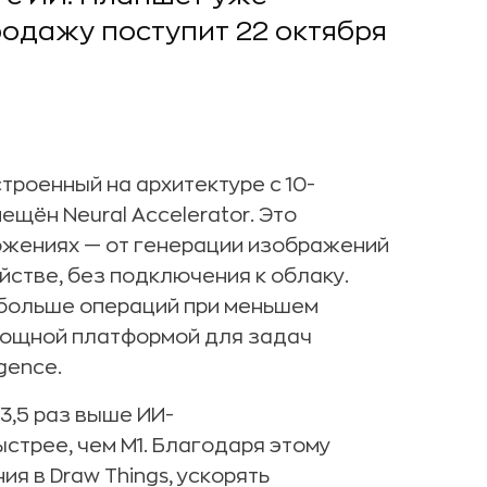
родажу поступит 22 октября
троенный на архитектуре с 10-
щён Neural Accelerator. Это
ожениях — от генерации изображений
йстве, без подключения к облаку.
т больше операций при меньшем
 мощной платформой для задач
gence.
3,5 раз выше ИИ-
ыстрее, чем M1. Благодаря этому
я в Draw Things, ускорять