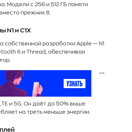
а. Модели с 256 и 512 ГБ памяти
вместо прежних 8.
ы N1 и C1X
па собственной разработки Apple — N1
uetooth 6 и Thread, обеспечивая
rop.
 LTE и 5G. Он даёт до 50% выше
ебляет на треть меньше энергии.
сплей