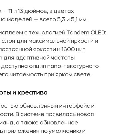
— 11 и 13 дюймов, в цветах
 моделей — всего 5,3 и 5,1 мм.
исплеем с технологией Tandem OLED:
 слоя для максимальной яркости и
постоянной яркости и 1600 нит
on для адаптивной частоты
 доступна опция nano-текстурного
о читаемость при ярком свете.
оты и креатива
ностью обновлённый интерфейс и
сти. В системе появилась новая
манд, а также обновлённое
ть приложения по умолчанию и