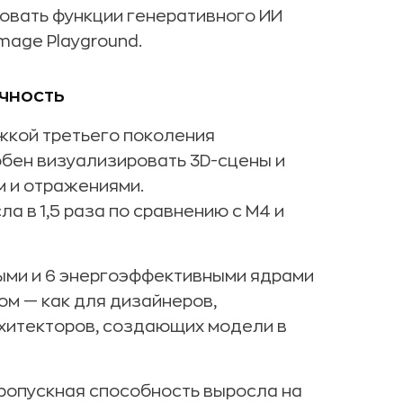
зовать функции генеративного ИИ
mage Playground.
ачность
жкой третьего поколения
обен визуализировать 3D-сцены и
 и отражениями.
 в 1,5 раза по сравнению с M4 и
ыми и 6 энергоэффективными ядрами
ом — как для дизайнеров,
 архитекторов, создающих модели в
пропускная способность выросла на