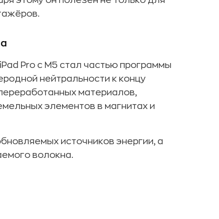
аря этому он полезен не только для
тажёров.
да
 iPad Pro с M5 стал частью программы
еродной нейтральности к концу
 переработанных материалов,
емельных элементов в магнитах и
бновляемых источников энергии, а
емого волокна.