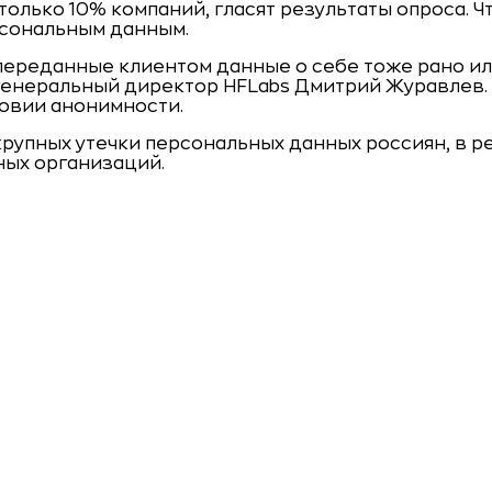
только 10% компаний, гласят результаты опроса. 
рсональным данным.
ереданные клиентом данные о себе тоже рано или
 генеральный директор HFLabs Дмитрий Журавлев. 
ловии анонимности.
рупных утечки персональных данных россиян, в ре
ных организаций.