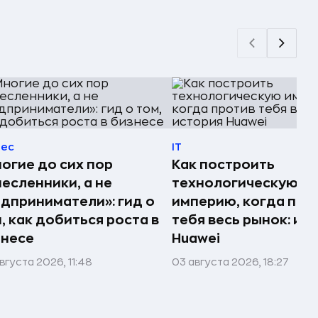
нес
IT
огие до сих пор
Как построить
есленники, а не
технологическую
дприниматели»: гид о
империю, когда про
, как добиться роста в
тебя весь рынок: ис
знесе
Huawei
вгуста 2026, 11:48
03 августа 2026, 18:27