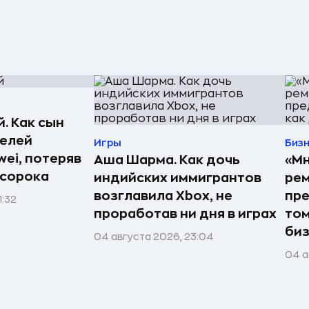
. Как сын
телей
Игры
Биз
ei, потеряв
Аша Шарма. Как дочь
«Мн
 сорока
индийских иммигрантов
рем
возглавила Xbox, не
пре
1:32
проработав ни дня в играх
том
би
04 августа 2026, 23:04
04 а