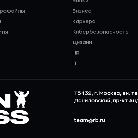
Банки
профайлы
Бизнес
ы
Карьера
сты
Кибербезопасность
Дизайн
HR
IT
115432, г. Москва, вн. т
Даниловский, пр-кт Андр
team@rb.ru