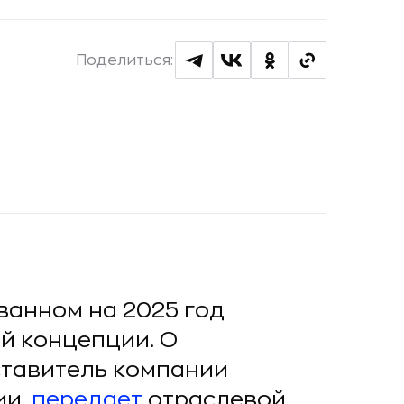
Поделиться:
анном на 2025 год
й концепции. О
тавитель компании
ии,
передает
отраслевой