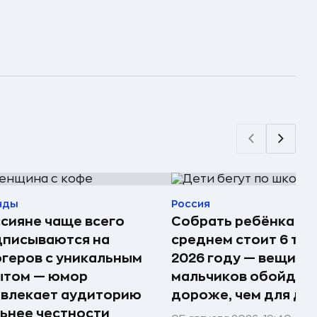
нды
Россия
сияне чаще всего
Собрать ребёнка в 
дписываются на
среднем стоит 6 тыс.
геров с уникальным
2026 году — вещи д
ытом — юмор
мальчиков обойдут
ивлекает аудиторию
дороже, чем для де
ьнее честности