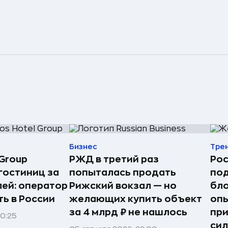
Бизнес
Тре
Group
РЖД в третий раз
Рос
гостиниц за
попыталась продать
по
лей: оператор
Рижский вокзал — но
бло
ь в России
желающих купить объект
оп
за 4 млрд ₽ не нашлось
пр
00:25
сил