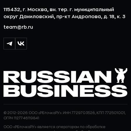
115432, г. Москва, вн. тер. г. муниципальный
округ Даниловский, пр-кт Андропова, д. 18, к. 3
team@rb.ru
© 2012-2026 ООО «РБточкаРУ». ИНН 7729703526, КПП 772501001,
ОГРН 1127746119841
ООО «РБточкаРУ» является оператором по обработке