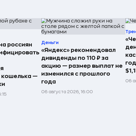
Тре
«Че
Деньги
на россиян
ден
«Яндекс» рекомендовал
тифицировать
кас
дивиденды по 110 ₽ за
год
акцию — размер выплат не
ия
$1,
изменился с прошлого
 кошелька —
06 а
года
ки
06 августа 2026, 16:00
:15