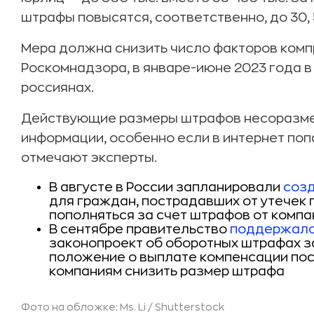
штрафы повысятся, соответственно, до 30, 5
Мера должна снизить число факторов комп
Роскомнадзора, в январе-июне 2023 года в
россиянах.
Действующие размеры штрафов несоразме
информации, особенно если в интернет по
отмечают эксперты.
В августе в России запланировали
соз
для граждан, пострадавших от утечек 
пополняться за счет штрафов от компа
В сентябре правительство
поддержал
законопроект об оборотных штрафах з
положение о выплате компенсации по
компаниям снизить размер штрафа
Фото на обложке: Ms. Li /
Shutterstock