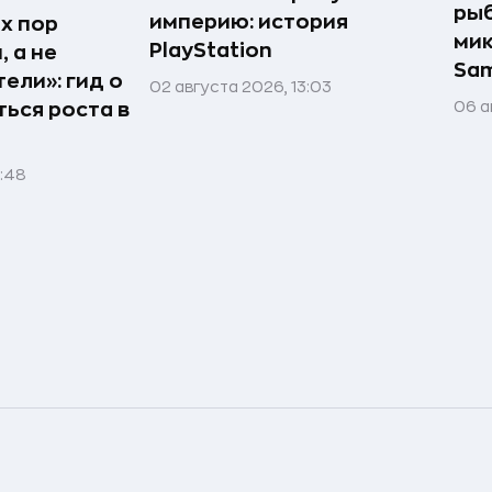
рыб
империю: история
х пор
мик
PlayStation
 а не
Sa
ели»: гид о
02 августа 2026, 13:03
06 а
ться роста в
1:48