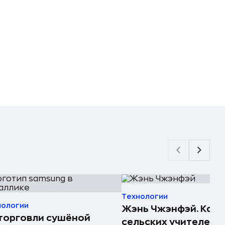
Технологии
нологии
Жэнь Чжэнфэй. Как 
торговли сушёной
сельских учителей