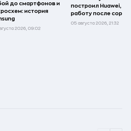
ой до смартфонов и
построил Huawei, по
росхем: история
работу после сорок
msung
05 августа 2026, 21:32
вгуста 2026, 09:02