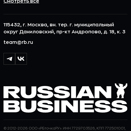
Смотреть все
115432, г. Москва, вн. тер. г. муниципальный
округ Даниловский, пр-кт Андропова, д. 18, к. 3
team@rb.ru
© 2012-2026 ООО «РБточкаРУ». ИНН 7729703526, КПП 772501001,