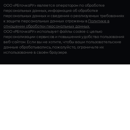
ООО «РБточкаРУ» является оператором по обработке
персональных данных, информация об обработке
персональных данных и сведения о реализуемых требованиях
к защите персональных данных отражены в
Политике в
отношении обработки персональных данных.
ООО «РБточкаРУ» использует файлы cookie с целью
персонализации сервисов и повышения удобства пользования
веб-сайтом. Если вы не хотите, чтобы ваши пользовательские
данные обрабатывались, пожалуйста, ограничьте их
использование в своём браузере.