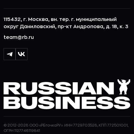
115432, г. Москва, вн. тер. г. муниципальный
округ Даниловский, пр-кт Андропова, д. 18, к. 3
team@rb.ru
© 2012-2026 ООО «РБточкаРУ». ИНН 7729703526, КПП 772501001,
ОГРН 1127746119841