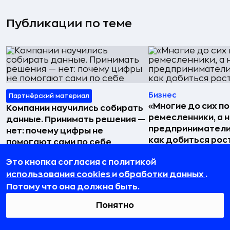
Публикации по теме
Бизнес
Партнёрский материал
«Многие до сих п
Компании научились собирать
ремесленники, а 
данные. Принимать решения —
предприниматели»
нет: почему цифры не
как добиться рос
помогают сами по себе
04 августа 2026, 11:4
21 июля 2026, 16:04
Это кнопка согласия с политикой
использования cookies
и
обработки данных
.
Потому что она должна быть.
Понятно