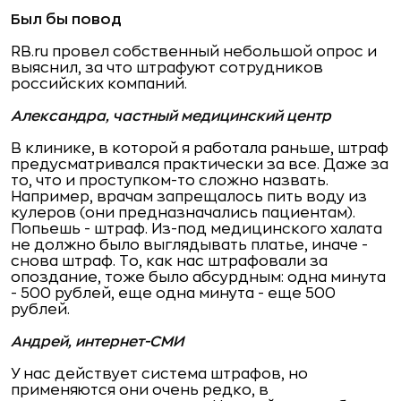
Был бы повод
RB.ru провел собственный небольшой опрос и
выяснил, за что штрафуют сотрудников
российских компаний.
Александра, частный медицинский центр
В клинике, в которой я работала раньше, штраф
предусматривался практически за все. Даже за
то, что и проступком-то сложно назвать.
Например, врачам запрещалось пить воду из
кулеров (они предназначались пациентам).
Попьешь - штраф. Из-под медицинского халата
не должно было выглядывать платье, иначе -
снова штраф. То, как нас штрафовали за
опоздание, тоже было абсурдным: одна минута
- 500 рублей, еще одна минута - еще 500
рублей.
Андрей, интернет-СМИ
У нас действует система штрафов, но
применяются они очень редко, в