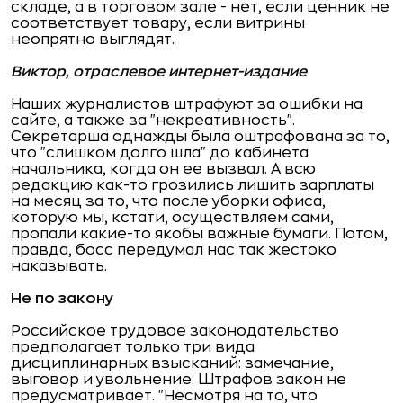
складе, а в торговом зале - нет, если ценник не
соответствует товару, если витрины
неопрятно выглядят.
Виктор, отраслевое интернет-издание
Наших журналистов штрафуют за ошибки на
сайте, а также за "некреативность".
Секретарша однажды была оштрафована за то,
что "слишком долго шла" до кабинета
начальника, когда он ее вызвал. А всю
редакцию как-то грозились лишить зарплаты
на месяц за то, что после уборки офиса,
которую мы, кстати, осуществляем сами,
пропали какие-то якобы важные бумаги. Потом,
правда, босс передумал нас так жестоко
наказывать.
Не по закону
Российское трудовое законодательство
предполагает только три вида
дисциплинарных взысканий: замечание,
выговор и увольнение. Штрафов закон не
предусматривает. "Несмотря на то, что