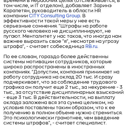
времени в нерабочих целях (отслеживается, в
том числе, и IT отделом), добавляет Заринэ
Карапетян, руководитель в области HR
компании
CITY Consulting Group
. В
эффективности такой меры у нее есть
серьезные сомнения. "Штрафы на работе
русского человека не дисциплинируют, не
пугают. Менталитет у нас таков, что иногда нам
важнее выразить свое "я", несмотря на угрозу
штрафа", - считает собеседница
RB.ru
.
По ее словам, гораздо более действенны
системы мотивации сотрудников, которые
широко распространены в иностранных
компаниях. "Допустим, компания принимает на
работу сотрудника на оклад 20 тыс. И сразу
подчеркивает, что за соблюдение трудового
графика он получит еще 2 тыс., за некурение - 3
тыс., за отсутствие дисциплинарных взысканий
- еще 3 тыс. В действительности, на выплату
оклада заложена вся эта сумма целиком, но
условия поставлены таким образом, что к ее
получению в полном объеме нужно стремиться.
Это психологически грамотнее, чем введение
системы штрафов", - считает специалист.