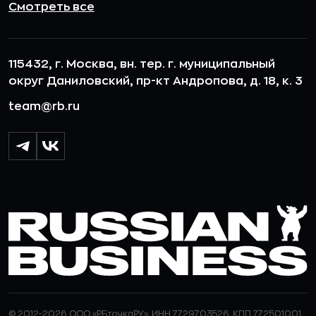
Смотреть все
115432, г. Москва, вн. тер. г. муниципальный
округ Даниловский, пр-кт Андропова, д. 18, к. 3
team@rb.ru
© 2012-2026 ООО «РБточкаРУ». ИНН 7729703526, КПП 772501001,