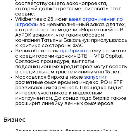
соответствующего законопроекта,
который должен регламентировать этот
сервис.
Wildberries с 25 июня
ввел ограничения по
штрафам
за невыполненный заказ для тех,
кто работает по модели «Маркетплейс». В
АУРЭК заявили, что таким образом
компания Татьяны Бакальчук прислушалась
к критике со стороны ФАС.
Великобритания
одобрила
схему расчетов
с кредиторами «дочки» ВТБ — VTB Capital.
Согласно процедуре, выплаты
подсанкционных кредиторов могут осесть
в специальном трасте минимум на 15 лет.
Московская биржа в июле
запустит
расчетные фьючерсы на индекс IPO и ETF
развивающихся рынков. Площадка видит
интерес участников к индексным
инструментам. До конца года биржа также
расширит линейку вечных фьючерсов.
Бизнес