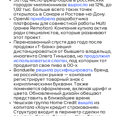
За год число фреш-баров в российских
городах-миллионниках
выросло
на 12%, до
1,92 тыс. Больше всего таких точек
открылось в Самаре и Ростове-на-Дону.
OpenAI
приобрела
разработчика
платформы для совместной работы Multi
(ранее Remotion). Компания купила актив
ради специалистов, которые развивают
этот проект.
Переназванный спустя два года после
продажи «Т-Банк» решил
дистанцироваться от бывшего владельца,
иноагента Олега Тинькова, но
продолжил
использоваться слоган
, под которым тот
продвигал свое пиво в 00-х.
Bonduelle
решила русифицировать
бренд
на российском рынке — компания
регистрирует товарный знак с
кириллическими буквами. Также
поменяется оформление, включая шрифт и
цвета. Обновленный дизайн обещают
представить в ближайшее время.
Чешская группа Home Credit
вышла
из
капитала «Хоум кредит страхования».
Структура входит в периметр сделки по