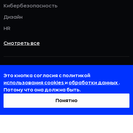
Кибербезопасность
Дизайн
HR
Смотреть все
115432, г. Москва, вн. тер. г. муниципальный
округ Даниловский, пр-кт Андропова, д. 18, к. 3
Это кнопка согласия с политикой
использования cookies
и
обработки данных
.
team@rb.ru
Потому что она должна быть.
Понятно