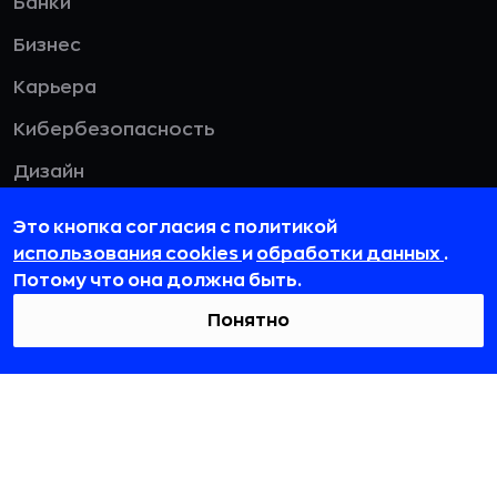
Банки
Бизнес
Карьера
Кибербезопасность
Дизайн
HR
Это кнопка согласия с политикой
использования cookies
и
обработки данных
.
Смотреть все
Потому что она должна быть.
Понятно
115432, г. Москва, вн. тер. г. муниципальный
округ Даниловский, пр-кт Андропова, д. 18, к. 3
team@rb.ru