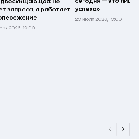
сегодня — это лишь
едвосхищающая: не
успеха»
т запроса, а работает
 опережение
20 июля 2026, 10:00
юля 2026, 19:00