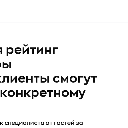
я рейтинг
ры
клиенты смогут
 конкретному
 специалиста от гостей за