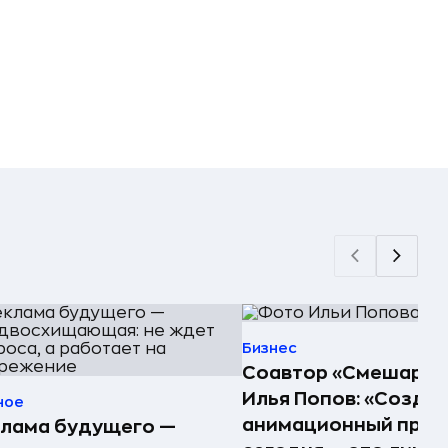
Бизнес
Соавтор «Смешарик
Илья Попов: «Созда
ное
анимационный прое
клама будущего —