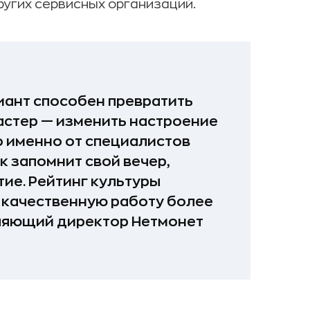
ругих сервисных организаций.
ант способен превратить
астер — изменить настроение
то именно от специалистов
к запомнит свой вечер,
тие. Рейтинг культуры
ь качественную работу более
вляющий директор Нетмонет