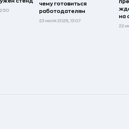
нужен стенд
пр
чему готовиться
жде
22:50
работодателям
на
23 июля 2026, 13:07
22 и