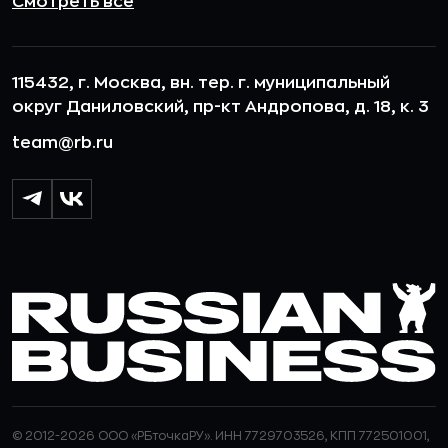
Смотреть все
115432, г. Москва, вн. тер. г. муниципальный
округ Даниловский, пр-кт Андропова, д. 18, к. 3
team@rb.ru
© 2012-2026 ООО «РБточкаРУ». ИНН 7729703526, КПП 772501001,