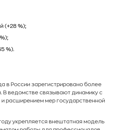
 (+28 %);
%);
5 %).
да в России зарегистрировано более
. В ведомстве связывают динамику с
 и расширением мер государственной
5 году укрепляется внештатная модель
орматом работы для профессионалов,