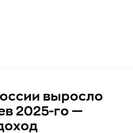
России выросло
ев 2025-го —
доход