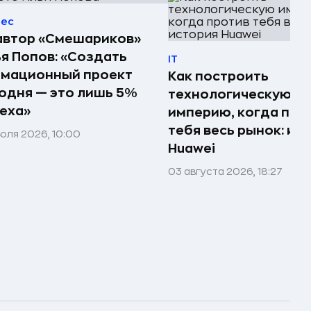
нес
автор «Смешариков»
я Попов: «Создать
IT
имационный проект
Как построить
одня — это лишь 5%
технологическую
еха»
империю, когда про
тебя весь рынок: ис
юля 2026, 10:00
Huawei
03 августа 2026, 18:27