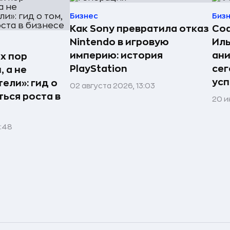
Бизнес
Биз
Как Sony превратила отказ
Со
Nintendo в игровую
Иль
империю: история
ан
х пор
PlayStation
сег
 а не
усп
ели»: гид о
02 августа 2026, 13:03
ться роста в
20 и
1:48