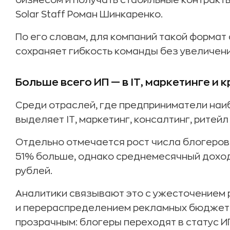
бизнесом и получать стабильные контракты
Solar Staff Роман Шинкаренко.
По его словам, для компаний такой форма
сохраняет гибкость команды без увеличени
Больше всего ИП — в IT, маркетинге и
Среди отраслей, где предприниматели наиб
выделяет IT, маркетинг, консалтинг, ритей
Отдельно отмечается рост числа блогеров 
51% больше, однако среднемесячный доход 
рублей.
Аналитики связывают это с ужесточением
и перераспределением рекламных бюджето
прозрачным: блогеры переходят в статус И